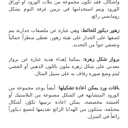
وأشكال، فقد تكون مجموعة من بتلات الورود أو أوراق
الورود ويتم استخدامها في تزيين غرفة النوم بشكل
رومانسي رائع.
زهور ديكور للحائط:
وهي عبارة عن ملصقات جدارية يتم
لصقها على الجدار على هيئة زهور، تعطي منظراً جمالياً
وتضفي جواً من التجديد.
برواز شكل زهرة:
يمكننا إهداء هدية عبارة عن برواز
معدني على شكل زهرة ملون باللون الذهبي أو الفضي
ليتم وضع صورة زفاف به على سبيل المثال.
باقات ورد يمكن اعادة تشكيلها
: أيضاً يوجد مجموعة من
الورود المتشابهة في الشكل مصنوعة من البلاستيك أو
أقمشة مخصصة، يمكن اعادة ترتيبها تكوّن أشكال
مختلفة، ستكون من الهدايا الرائع تقديمها لتصنع ديكوراً
رائعاً في المنزل.