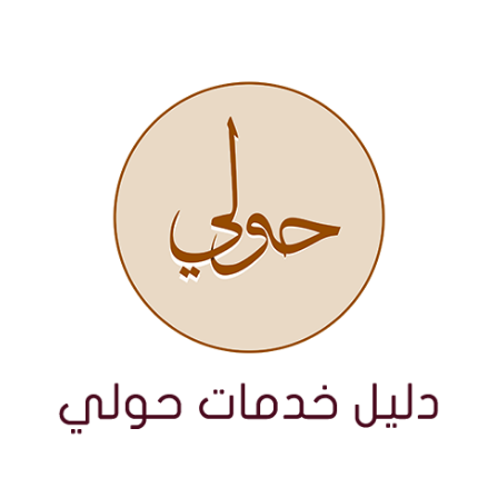
نتقل
لى
لمحتوى