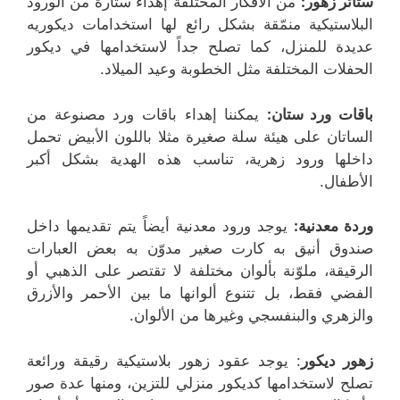
ستائر زهور:
من الأفكار المختلفة إهداء ستارة من الورود
البلاستيكية منمّقة بشكل رائع لها استخدامات ديكوريه
عديدة للمنزل، كما تصلح جداً لاستخدامها في ديكور
الحفلات المختلفة مثل الخطوبة وعيد الميلاد.
باقات ورد ستان:
يمكننا إهداء باقات ورد مصنوعة من
الساتان على هيئة سلة صغيرة مثلا باللون الأبيض تحمل
داخلها ورود زهرية، تناسب هذه الهدية بشكل أكبر
الأطفال.
وردة معدنية:
يوجد ورود معدنية أيضاً يتم تقديمها داخل
صندوق أنيق به كارت صغير مدوّن به بعض العبارات
الرقيقة، ملوّنة بألوان مختلفة لا تقتصر على الذهبي أو
الفضي فقط، بل تتنوع ألوانها ما بين الأحمر والأزرق
والزهري والبنفسجي وغيرها من الألوان.
زهور ديكور
: يوجد عقود زهور بلاستيكية رقيقة ورائعة
تصلح لاستخدامها كديكور منزلي للتزين، ومنها عدة صور