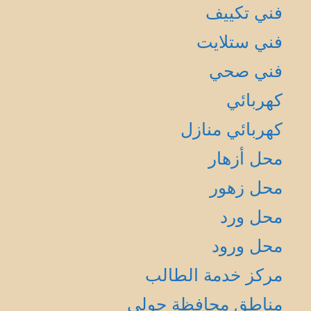
فني تكييف
فني ستلايت
فني صحي
كهربائي
كهربائي منازل
محل أزهار
محل زهور
محل ورد
محل ورود
مركز خدمة الطالب
مناطق محافظة حولي