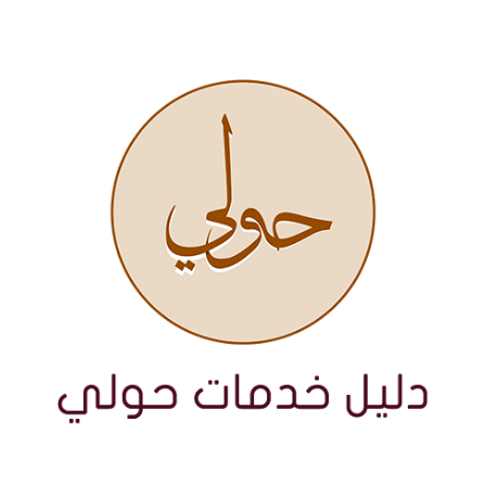
نتقل
لى
لمحتوى