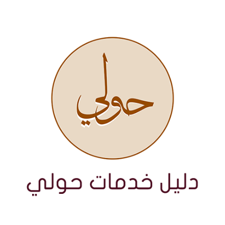
نتقل
لى
لمحتوى