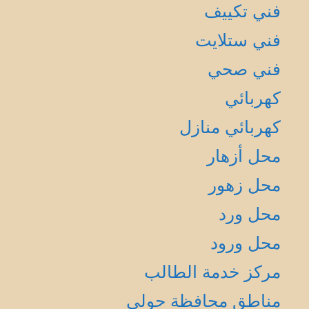
فني تكييف
فني ستلايت
فني صحي
كهربائي
كهربائي منازل
محل أزهار
محل زهور
محل ورد
محل ورود
مركز خدمة الطالب
مناطق محافظة حولي