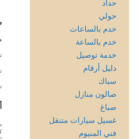
حداد
حولي
م
خدم بالساعات
ه
خدم بالساعة
خدمة توصيل
ت
دليل أرقام
ت
سباك
ت
صالون منازل
أ
صباغ
غسيل سيارات متنقل
ي
ك
فني المنيوم