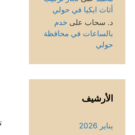
أثاث ايكيا في حولي
د. سحاب
على
خدم
بالساعات في محافظة
حولي
الأرشيف
ت
يناير 2026