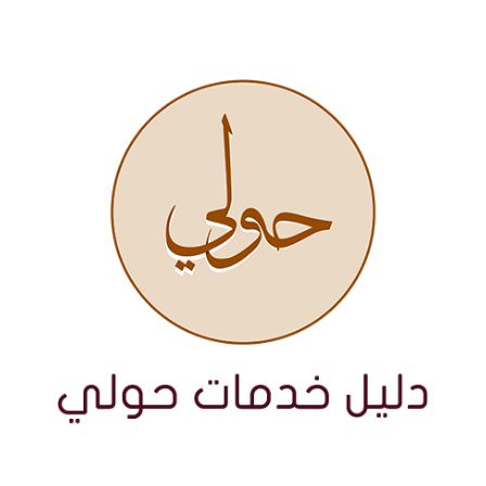
نتقل
لى
لمحتوى