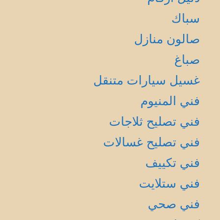
سباك
صالون منازل
صباغ
غسيل سيارات متنقل
فني المنيوم
فني تصليح ثلاجات
فني تصليح غسالات
فني تكييف
فني ستلايت
فني صحي