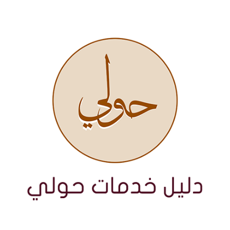
نتقل
لى
لمحتوى