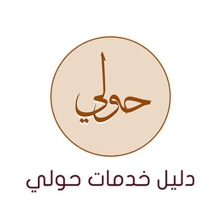
نتقل
لى
لمحتوى