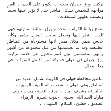
تركيب ورق جدران يجب أن يكون على الجدران الغير
مواجهة للشمس بشكل مباشر حتى لا تؤثر عليها سلبياً
وتتسبب بظهور التشققات.
ننصح زبائننا الكرام باستخدام ورق الحائط لمنازلهم فهي
تُلفت النظر إليها وتجعل صاحب المنزل يشعر وكأنه
جالس ضمن مكان مميز، لانها مستوحاة من المناظر
الطبيعية وقد تم تصميميها من قبل مجموعة من أشهر
وأمهر المصممين، وإن كنتم تبحثون عن خدمة تركيب
ورق جدران في حولي فشركتنا من أفضل الشركات في
هذا المجال.
مناطق
محافظة حولي
في الكويت تشمل العديد من
المناطق وهي حولي ، الشعب ، السالمية ، الرميثية ،
الجابرية ، مشرف ، بيان ، البدع ، النقرة ، ميدان حولي ،
مبارك العبد الله ، سلوى ، جنوب السرة ، الزهراء ،
الصديق ، حطين ، السلام ، الشهداء .