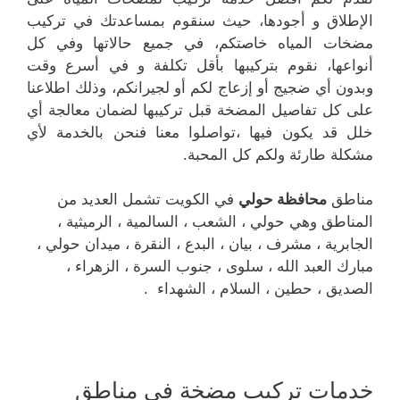
الإطلاق و أجودها، حيث سنقوم بمساعدتك في تركيب
مضخات المياه خاصتكم، في جميع حالاتها وفي كل
أنواعها، نقوم بتركيبها بأقل تكلفة و في أسرع وقت
وبدون أي ضجيج أو إزعاج لكم أو لجيرانكم، وذلك اطلاعنا
على كل تفاصيل المضخة قبل تركيبها لضمان معالجة أي
خلل قد يكون فيها ،تواصلوا معنا فنحن بالخدمة لأي
مشكلة طارئة ولكم كل المحبة.
مناطق
محافظة حولي
في الكويت تشمل العديد من
المناطق وهي حولي ، الشعب ، السالمية ، الرميثية ،
الجابرية ، مشرف ، بيان ، البدع ، النقرة ، ميدان حولي ،
مبارك العبد الله ، سلوى ، جنوب السرة ، الزهراء ،
الصديق ، حطين ، السلام ، الشهداء .
خدمات تركيب مضخة في مناطق