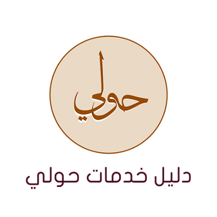
نتقل
لى
لمحتوى