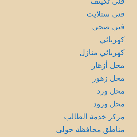
فني تكييف
فني ستلايت
فني صحي
كهربائي
كهربائي منازل
محل أزهار
محل زهور
محل ورد
محل ورود
مركز خدمة الطالب
مناطق محافظة حولي