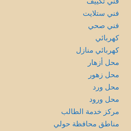
فني تكييف
فني ستلايت
فني صحي
كهربائي
كهربائي منازل
محل أزهار
محل زهور
محل ورد
محل ورود
مركز خدمة الطالب
مناطق محافظة حولي