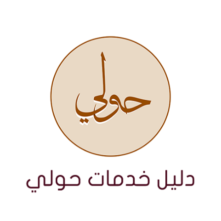
نتقل
لى
لمحتوى