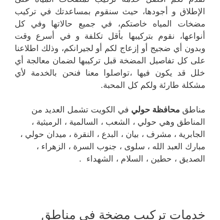
الإطلاق و أجودها، حيث سنقوم بمساعدتك في تركيب
مضخات المياه خاصتكم، في جميع حالاتها وفي كل
أنواعها، نقوم بتركيبها بأقل تكلفة و في أسرع وقت
وبدون أي ضجيج أو إزعاج لكم أو لجيرانكم، وذلك اطلاعنا
على كل تفاصيل المضخة قبل تركيبها لضمان معالجة أي
خلل قد يكون فيها ،تواصلوا معنا فنحن بالخدمة لأي
مشكلة طارئة ولكم كل المحبة.
مناطق
محافظة حولي
في الكويت تشمل العديد من
المناطق وهي حولي ، الشعب ، السالمية ، الرميثية ،
الجابرية ، مشرف ، بيان ، البدع ، النقرة ، ميدان حولي ،
مبارك العبد الله ، سلوى ، جنوب السرة ، الزهراء ،
الصديق ، حطين ، السلام ، الشهداء .
خدمات تركيب مضخة في مناطق