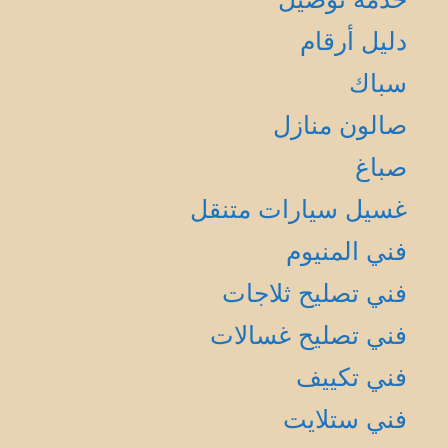
دليل أرقام
سباك
صالون منازل
صباغ
غسيل سيارات متنقل
فني المنيوم
فني تصليح ثلاجات
فني تصليح غسالات
فني تكييف
فني ستلايت