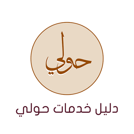
نتقل
لى
لمحتوى