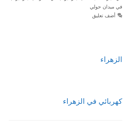
في ميدان حولي
أضف تعليق
الزهراء
كهربائي في الزهراء