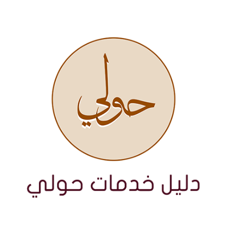
نتقل
لى
لمحتوى