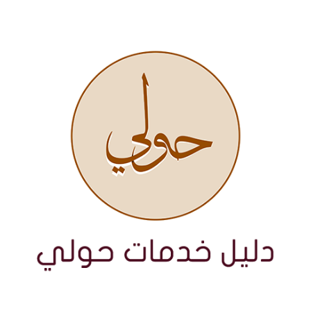
نتقل
لى
لمحتوى