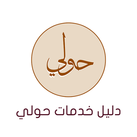
نتقل
لى
لمحتوى